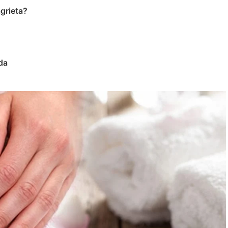
agrieta?
da