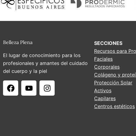
Belleza Plena
SECCIONES
Recursos para Pro
El lugar de conocimiento para los
Faciales
profesionales y amantes del cuidado
Corporales
del cuerpo y la piel
Colágeno y prote
F
Y
I
Protección Solar
a
o
n
Activos
c
u
s
Capilares
e
t
t
Centros estéticos
b
u
a
o
b
g
o
e
r