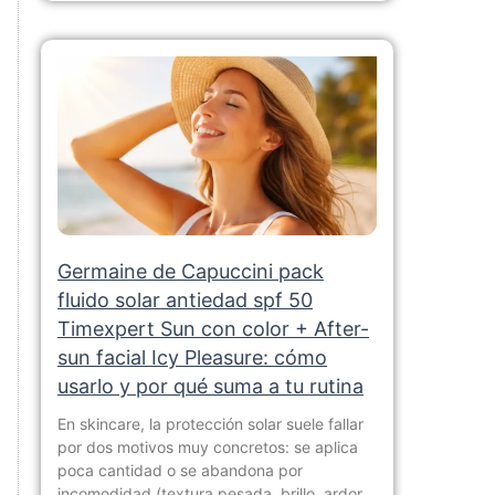
Germaine de Capuccini pack
fluido solar antiedad spf 50
Timexpert Sun con color + After-
sun facial Icy Pleasure: cómo
usarlo y por qué suma a tu rutina
En skincare, la protección solar suele fallar
por dos motivos muy concretos: se aplica
poca cantidad o se abandona por
incomodidad (textura pesada, brillo, ardor