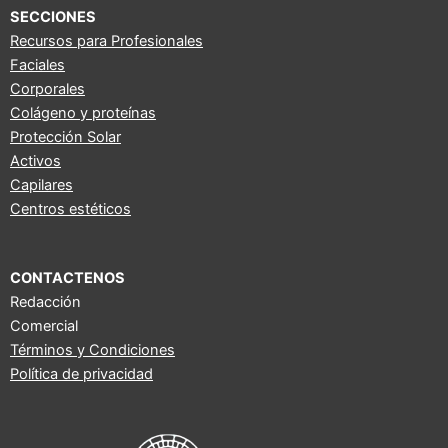
e
t
t
SECCIONES
b
u
a
Recursos para Profesionales
Faciales
o
b
g
Corporales
o
e
r
Colágeno y proteínas
k
a
Protección Solar
m
Activos
Capilares
Centros estéticos
CONTACTENOS
Redacción
Comercial
Términos y Condiciones
Política de privacidad