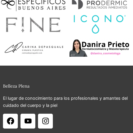
Belleza Plena
El lugar de conocimiento para los profesionales y amantes del
cuidado del cuerpo y la piel
F
Y
I
a
o
n
c
u
s