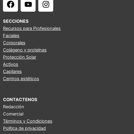
F
Y
I
a
o
n
c
u
s
e
t
t
SECCIONES
b
u
a
Recursos para Profesionales
Faciales
o
b
g
Corporales
o
e
r
Colágeno y proteínas
k
a
Protección Solar
m
Activos
Capilares
Centros estéticos
CONTACTENOS
Redacción
Comercial
Términos y Condiciones
Política de privacidad