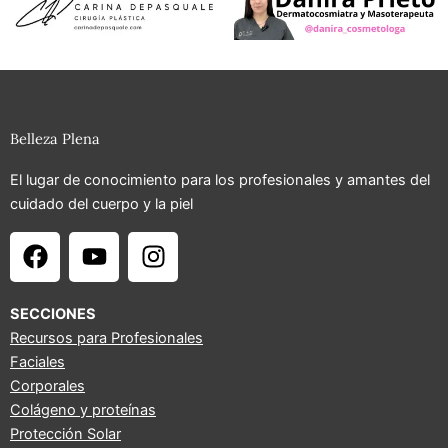
Belleza Plena
El lugar de conocimiento para los profesionales y amantes del
cuidado del cuerpo y la piel
F
Y
I
a
o
n
c
u
s
e
t
t
SECCIONES
b
u
a
Recursos para Profesionales
Faciales
o
b
g
Corporales
o
e
r
Colágeno y proteínas
k
a
Protección Solar
m