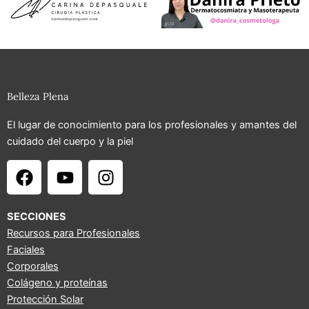
Belleza Plena
El lugar de conocimiento para los profesionales y amantes del
cuidado del cuerpo y la piel
F
Y
I
a
o
n
c
u
s
e
t
t
SECCIONES
b
u
a
Recursos para Profesionales
Faciales
o
b
g
Corporales
o
e
r
Colágeno y proteínas
k
a
Protección Solar
m