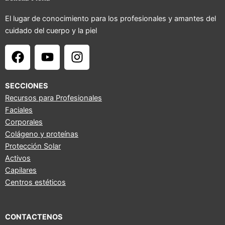
El lugar de conocimiento para los profesionales y amantes del
cuidado del cuerpo y la piel
F
Y
I
a
o
n
c
u
s
e
t
t
SECCIONES
b
u
a
Recursos para Profesionales
Faciales
o
b
g
Corporales
o
e
r
Colágeno y proteínas
k
a
Protección Solar
m
Activos
Capilares
Centros estéticos
CONTACTENOS