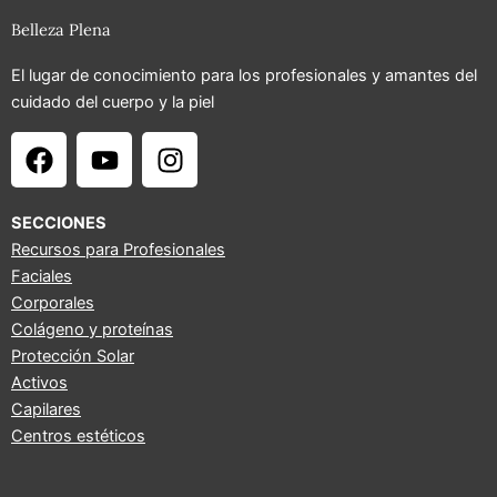
Belleza Plena
El lugar de conocimiento para los profesionales y amantes del
cuidado del cuerpo y la piel
F
Y
I
a
o
n
c
u
s
e
t
t
SECCIONES
b
u
a
Recursos para Profesionales
Faciales
o
b
g
Corporales
o
e
r
Colágeno y proteínas
k
a
Protección Solar
m
Activos
Capilares
Centros estéticos