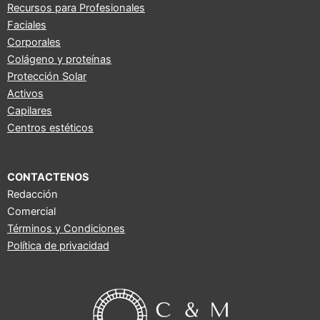
b
u
a
Recursos para Profesionales
Faciales
o
b
g
Corporales
o
e
r
Colágeno y proteínas
k
a
Protección Solar
m
Activos
Capilares
Centros estéticos
CONTACTENOS
Redacción
Comercial
Términos y Condiciones
Política de privacidad