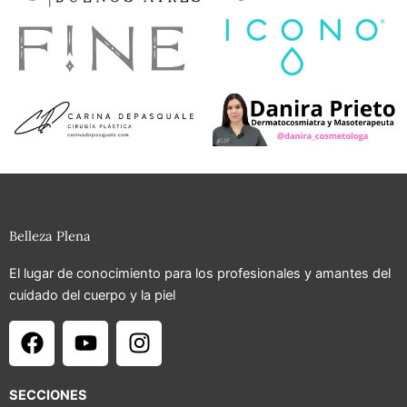
Belleza Plena
El lugar de conocimiento para los profesionales y amantes del
cuidado del cuerpo y la piel
F
Y
I
a
o
n
c
u
s
e
t
t
SECCIONES