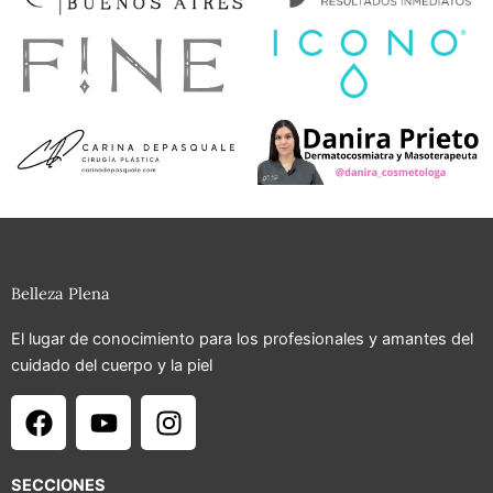
Belleza Plena
El lugar de conocimiento para los profesionales y amantes del
cuidado del cuerpo y la piel
F
Y
I
a
o
n
c
u
s
e
t
t
SECCIONES