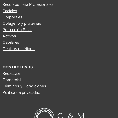
b
u
a
Recursos para Profesionales
Faciales
o
b
g
Corporales
o
e
r
Colágeno y proteínas
k
a
Protección Solar
m
Activos
Capilares
Centros estéticos
CONTACTENOS
Redacción
Comercial
Términos y Condiciones
Política de privacidad