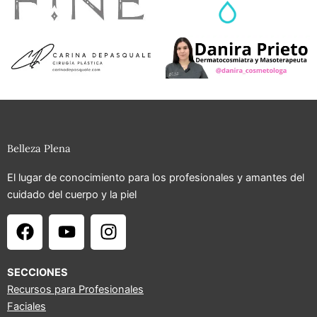
Belleza Plena
El lugar de conocimiento para los profesionales y amantes del
cuidado del cuerpo y la piel
F
Y
I
a
o
n
c
u
s
e
t
t
SECCIONES
b
u
a
Recursos para Profesionales
Faciales
o
b
g