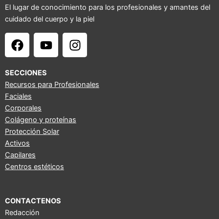
El lugar de conocimiento para los profesionales y amantes del
cuidado del cuerpo y la piel
F
Y
I
a
o
n
c
u
s
e
t
t
SECCIONES
b
u
a
Recursos para Profesionales
Faciales
o
b
g
Corporales
o
e
r
Colágeno y proteínas
k
a
Protección Solar
m
Activos
Capilares
Centros estéticos
CONTACTENOS
Redacción