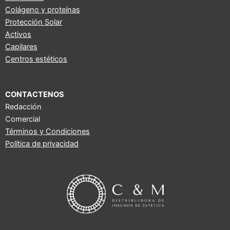
o
e
r
Colágeno y proteínas
k
a
Protección Solar
m
Activos
Capilares
Centros estéticos
CONTACTENOS
Redacción
Comercial
Términos y Condiciones
Política de privacidad