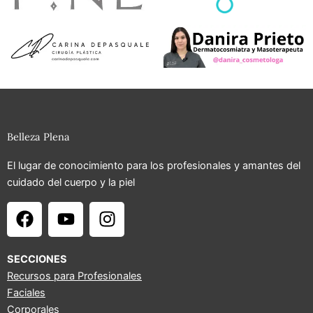
Belleza Plena
El lugar de conocimiento para los profesionales y amantes del
cuidado del cuerpo y la piel
F
Y
I
a
o
n
c
u
s
e
t
t
SECCIONES
b
u
a
Recursos para Profesionales
Faciales
o
b
g
Corporales