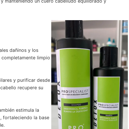
o y manteniendo un cuero cabelludo equilibrado y
les dañinos y los
o completamente limpio
ilares y purificar desde
cabello recupere su
ambién estimula la
, fortaleciendo la base
le.