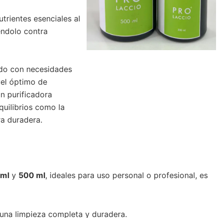
trientes esenciales al
éndolo contra
udo con necesidades
vel óptimo de
n purificadora
uilibrios como la
ra duradera.
 ml
y
500 ml
, ideales para uso personal o profesional, es
una limpieza completa y duradera.