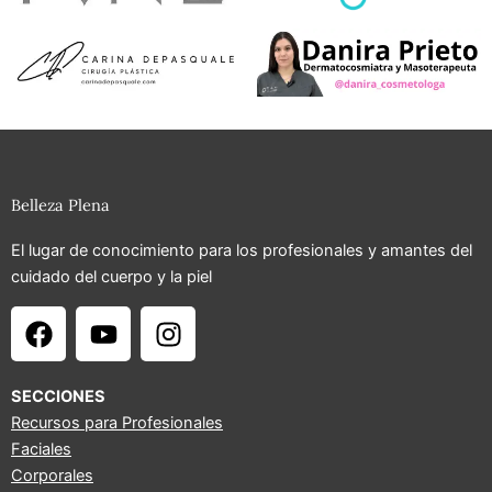
Belleza Plena
El lugar de conocimiento para los profesionales y amantes del
cuidado del cuerpo y la piel
F
Y
I
a
o
n
c
u
s
e
t
t
SECCIONES
b
u
a
Recursos para Profesionales
Faciales
o
b
g
Corporales
o
e
r