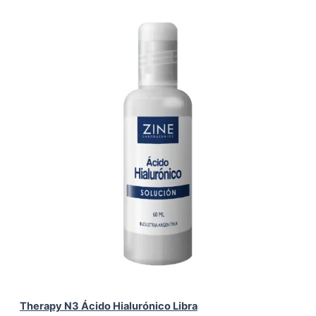
Therapy N3 Ácido Hialurónico Libra